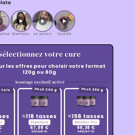
olata
ation
Bienfaits
un plaisir
Qualité
Sélectionnez votre cure
ur les offres pour choisir votre format
120g ou 80g
Avantage exclusif activé
Pack 240 g
Pack 360 g
 solo
≈118 tasses
≈158 tasses
ses
Populaire
Meilleur Prix
el
67,98 €
98,38 €
€
99,98 €
149,97 €
€