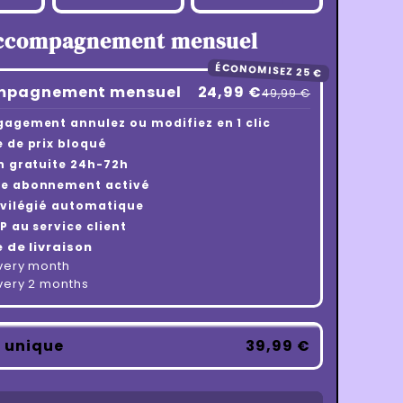
ccompagnement mensuel
ÉCONOMISEZ 25 €
mpagnement mensuel
24,99 €
49,99 €
gagement annulez ou modifiez en 1 clic
 de prix bloqué
n gratuite 24h-72h
e abonnement activé
ivilégié automatique
P au service client
 de livraison
every month
very 2 months
 unique
39,99 €