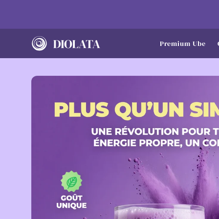
Skip to
content
Premium Ube
Skip to
product
information