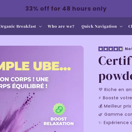
33% off for 48 hours only
Organic Breakfast
Who are we?
Quick Navigation
C
Not
Certi
powde
💜 Riche en an
⚡ Booste votre
💰 Meilleur pr
🌿 Gamme com
✨ Expérience c