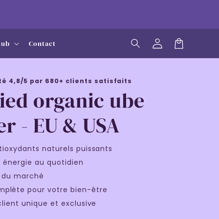
Log
lub
Contact
in
Cart
é 4,8/5 par 680+ clients satisfaits
fied organic ube
r - EU & USA
tioxydants naturels puissants
 énergie au quotidien
ix du marché
plète pour votre bien-être
lient unique et exclusive