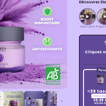
Découvrez Di
Ube Latte
Prépar
Cliquez s
Pack
≈39 tas
Individu
39,99 
49,99 