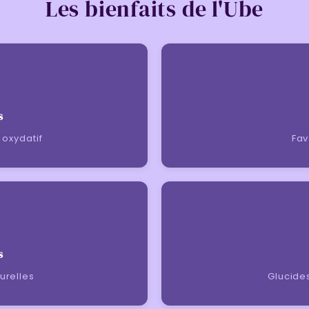
Les bienfaits de l'Ube
s
 oxydatif
Fav
s
urelles
Glucide