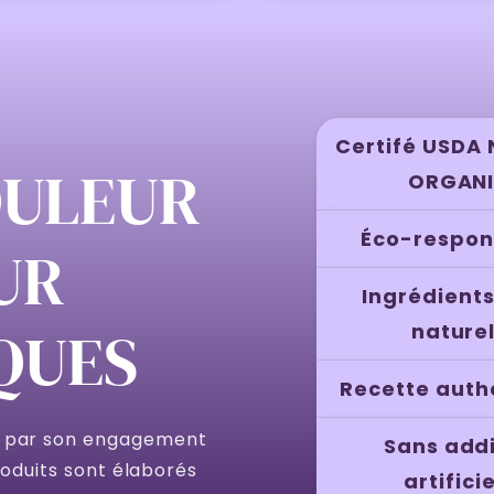
Certifé USDA 
OULEUR
ORGAN
Éco-respon
UR
Ingrédient
QUES
nature
Recette auth
e par son engagement
Sans addi
produits sont élaborés
artifici