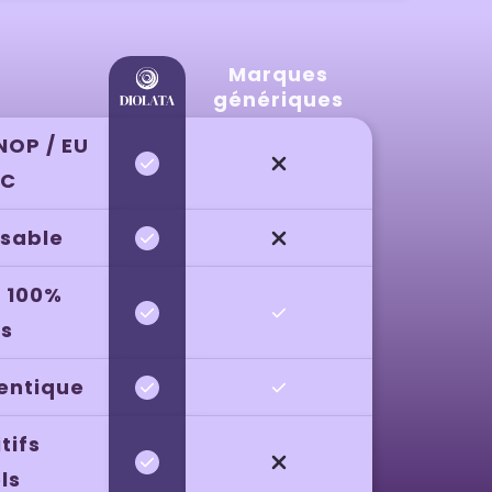
Marques
génériques
NOP / EU
IC
sable
s 100%
ls
entique
tifs
els